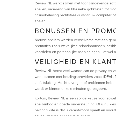
Review NL werkt samen met toonaangevende softwa
spellen, variërend van klassieke gokkasten tot mod
casinobeleving rechtstreeks vanaf uw computer of m
spelen.
BONUSSEN EN PROMO
Nieuwe spelers worden verwelkomd met een genereu
promoties zoals wekelijkse reloadbonussen, cashb
voordelen en persoonlijke aanbiedingen. Let wel 
VEILIGHEID EN KLAN
Review NL hecht veel waarde aan de privacy en vei
werkt samen met betalingsproviders zoals iDEAL, P
zelfuitsluiting. Mocht u vragen of problemen hebb
wordt er binnen enkele minuten gereageerd.
Kortom, Review NL is een solide keuze voor zowel 
spelaanbod en goede ondersteuning. Of u nu kiest 
belangrijkste is dat u verantwoord speelt en voor