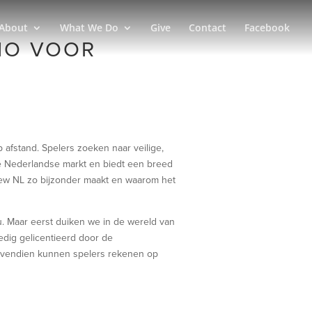
About
What We Do
Give
Contact
Facebook
NO VOOR
afstand. Spelers zoeken naar veilige,
 de Nederlandse markt en biedt een breed
view NL zo bijzonder maakt en waarom het
u. Maar eerst duiken we in de wereld van
lledig gelicentieerd door de
 Bovendien kunnen spelers rekenen op