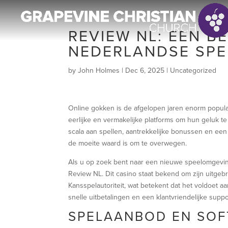
REVIEW NL: EEN 
NEDERLANDSE SPE
by
John Holmes
|
Dec 6, 2025
|
Uncategorized
Online gokken is de afgelopen jaren enorm popula
eerlijke en vermakelijke platforms om hun geluk t
scala aan spellen, aantrekkelijke bonussen en ee
de moeite waard is om te overwegen.
Als u op zoek bent naar een nieuwe speelomgevin
Review NL. Dit casino staat bekend om zijn uitgebrei
Kansspelautoriteit, wat betekent dat het voldoet
snelle uitbetalingen en een klantvriendelijke suppo
SPELAANBOD EN SO