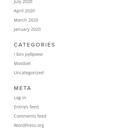
July 2020
April 2020
March 2020
January 2020
CATEGORIES
! Без рубрики
Mostbet
Uncategorized
META
Log in
Entries feed
Comments feed
WordPress.org