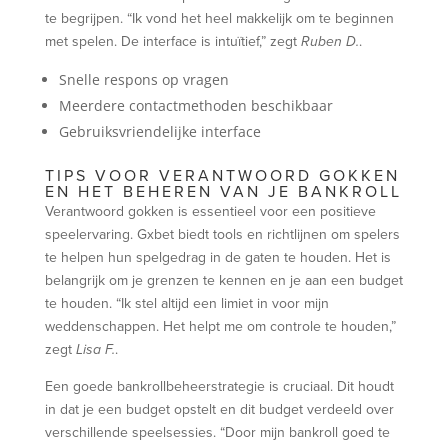
te begrijpen. “Ik vond het heel makkelijk om te beginnen
met spelen. De interface is intuïtief,” zegt
Ruben D.
.
Snelle respons op vragen
Meerdere contactmethoden beschikbaar
Gebruiksvriendelijke interface
TIPS VOOR VERANTWOORD GOKKEN
EN HET BEHEREN VAN JE BANKROLL
Verantwoord gokken is essentieel voor een positieve
speelervaring. Gxbet biedt tools en richtlijnen om spelers
te helpen hun spelgedrag in de gaten te houden. Het is
belangrijk om je grenzen te kennen en je aan een budget
te houden. “Ik stel altijd een limiet in voor mijn
weddenschappen. Het helpt me om controle te houden,”
zegt
Lisa F.
.
Een goede bankrollbeheerstrategie is cruciaal. Dit houdt
in dat je een budget opstelt en dit budget verdeeld over
verschillende speelsessies. “Door mijn bankroll goed te