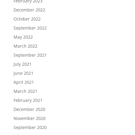
February 2023
December 2022
October 2022
September 2022
May 2022
March 2022
September 2021
July 2021
June 2021
April 2021
March 2021
February 2021
December 2020
November 2020
September 2020