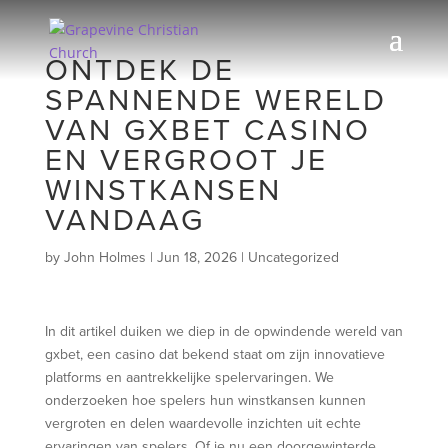
ONTDEK DE
SPANNENDE WERELD
VAN GXBET CASINO
EN VERGROOT JE
WINSTKANSEN
VANDAAG
by
John Holmes
|
Jun 18, 2026
|
Uncategorized
In dit artikel duiken we diep in de opwindende wereld van
gxbet, een casino dat bekend staat om zijn innovatieve
platforms en aantrekkelijke spelervaringen. We
onderzoeken hoe spelers hun winstkansen kunnen
vergroten en delen waardevolle inzichten uit echte
ervaringen van spelers. Of je nu een doorgewinterde