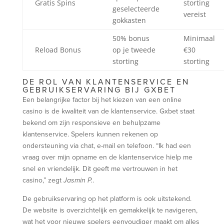
Gratis Spins
storting
geselecteerde
vereist
gokkasten
50% bonus
Minimaal
Reload Bonus
op je tweede
€30
storting
storting
DE ROL VAN KLANTENSERVICE EN
GEBRUIKSERVARING BIJ GXBET
Een belangrijke factor bij het kiezen van een online
casino is de kwaliteit van de klantenservice. Gxbet staat
bekend om zijn responsieve en behulpzame
klantenservice. Spelers kunnen rekenen op
ondersteuning via chat, e-mail en telefoon. “Ik had een
vraag over mijn opname en de klantenservice hielp me
snel en vriendelijk. Dit geeft me vertrouwen in het
casino,” zegt
Jasmin P.
.
De gebruikservaring op het platform is ook uitstekend.
De website is overzichtelijk en gemakkelijk te navigeren,
wat het voor nieuwe spelers eenvoudiger maakt om alles