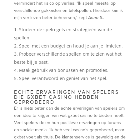
vermindert het risico op verlies. “Ik speel meestal op
verschillende gokkasten en tafelspellen. Hierdoor kan ik
mijn verliezen beter beheersen,” zegt
Anna S.
.
Studeer de spelregels en strategieën van de
spellen.
Speel met een budget en houd je aan je limieten.
Probeer verschillende spellen om te zien wat het
beste bij je past.
Maak gebruik van bonussen en promoties.
Speel verantwoord en geniet van het spel.
ECHTE ERVARINGEN VAN SPELERS
DIE GXBET CASINO HEBBEN
GEPROBEERD
Er is niets beter dan de echte ervaringen van spelers om
een idee te krijgen van wat gxbet casino te bieden heeft.
Veel spelers delen hun positieve ervaringen op forums
en sociale media. “Ik heb veel casino’s geprobeerd, maar
gxbet voelt als thuis. De klantenservice is geweldig en de