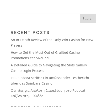
RECENT POSTS
An In-Depth Review of the Only Win Casino for New
Players
How to Get the Most Out of Grailbet Casino
Promotions Year-Round
A Detailed Guide to Navigating the Slots Gallery
Casino Login Process
Ist Spinbara seriös? Ein umfassender Testbericht
über das Spinbara Casino
Οδηγίες για Απόλυτη Διασκέδαση στο Robocat
Καζίνο στην Ελλάδα