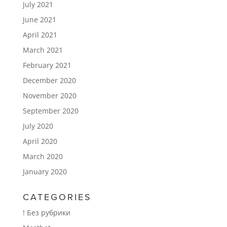
July 2021
June 2021
April 2021
March 2021
February 2021
December 2020
November 2020
September 2020
July 2020
April 2020
March 2020
January 2020
CATEGORIES
! Без рубрики