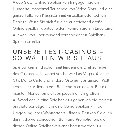
Video-Slots. Online-Spielbanken hingegen bieten
Hunderte, manchmal Tausende von Video-Slots und eine
ganze Fülle von Klassikern mit virtuellen oder echten
Dealern. Wenn Sie sich für eine ausreichend große
Online-Spielbank entscheiden, können Sie am Ende eine
Auswahl von über tausend verschiedenen Spielbank-
Spielen erhalten.
UNSERE TEST-CASINOS –
SO WÄHLEN WIR SIE AUS
Spielbanken sind schon seit langem die Drehscheiben
des Glücksspiels, wobei solche wie Las Vegas, Atlantic
City, Monte Carlo und andere Orte auf der ganzen Welt
jedes Jahr Millionen von Besuchern anlocken. Für die
meisten Menschen stellt es jedoch einen großen
Aufwand dar, in eine Spielbank zu gehen, da die meisten
ein Auto benötigen, um eine kleine Spielbank in der
Umgebung ihres Wohnortes zu finden. Denken Sie auch
daran, die verschiedenen Boni und Promotionen, die in
diesen Online-Spielbanken angeboten werden, zu