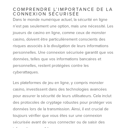
COMPRENDRE L’IMPORTANCE DE LA
CONNEXION SÉCURISÉE
Dans le monde numérique actuel, la sécurité en ligne
n’est pas seulement une option, mais une nécessité. Les
joueurs de casino en ligne, comme ceux de monster
casino, doivent être particulièrement conscients des
risques associés à la divulgation de leurs informations
personnelles. Une connexion sécurisée garantit que vos
données, telles que vos informations bancaires et
personnelles, restent protégées contre les
cyberattaques.
Les plateformes de jeu en ligne, y compris monster
casino, investissent dans des technologies avancées
pour assurer la sécurité de leurs utilisateurs. Cela inclut
des protocoles de cryptage robustes pour protéger vos
données lors de la transmission. Ainsi, il est crucial de
toujours vérifier que vous êtes sur une connexion
sécurisée avant de vous connecter ou de saisir des