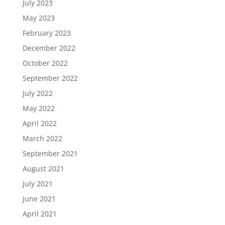
July 2023
May 2023
February 2023
December 2022
October 2022
September 2022
July 2022
May 2022
April 2022
March 2022
September 2021
August 2021
July 2021
June 2021
April 2021