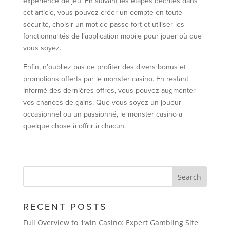
expérience de jeu. En suivant les étapes décrites dans
cet article, vous pouvez créer un compte en toute
sécurité, choisir un mot de passe fort et utiliser les
fonctionnalités de l’application mobile pour jouer où que
vous soyez.
Enfin, n’oubliez pas de profiter des divers bonus et
promotions offerts par le monster casino. En restant
informé des dernières offres, vous pouvez augmenter
vos chances de gains. Que vous soyez un joueur
occasionnel ou un passionné, le monster casino a
quelque chose à offrir à chacun.
RECENT POSTS
Full Overview to 1win Casino: Expert Gambling Site