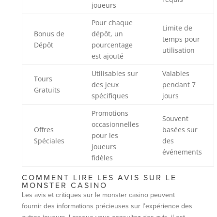
joueurs
Pour chaque
Limite de
Bonus de
dépôt, un
temps pour
Dépôt
pourcentage
utilisation
est ajouté
Utilisables sur
Valables
Tours
des jeux
pendant 7
Gratuits
spécifiques
jours
Promotions
Souvent
occasionnelles
Offres
basées sur
pour les
Spéciales
des
joueurs
événements
fidèles
COMMENT LIRE LES AVIS SUR LE
MONSTER CASINO
Les avis et critiques sur le monster casino peuvent
fournir des informations précieuses sur l’expérience des