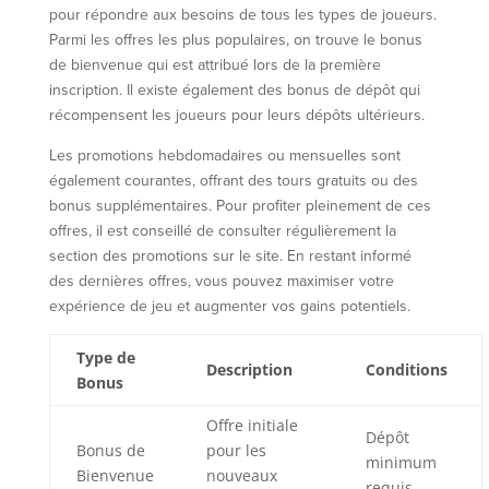
pour répondre aux besoins de tous les types de joueurs.
Parmi les offres les plus populaires, on trouve le bonus
de bienvenue qui est attribué lors de la première
inscription. Il existe également des bonus de dépôt qui
récompensent les joueurs pour leurs dépôts ultérieurs.
Les promotions hebdomadaires ou mensuelles sont
également courantes, offrant des tours gratuits ou des
bonus supplémentaires. Pour profiter pleinement de ces
offres, il est conseillé de consulter régulièrement la
section des promotions sur le site. En restant informé
des dernières offres, vous pouvez maximiser votre
expérience de jeu et augmenter vos gains potentiels.
Type de
Description
Conditions
Bonus
Offre initiale
Dépôt
Bonus de
pour les
minimum
Bienvenue
nouveaux
requis