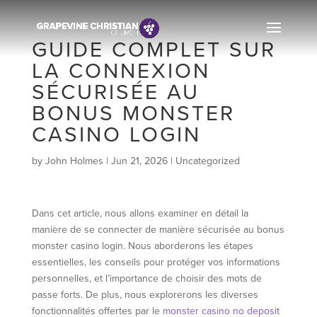
GUIDE COMPLET SUR
LA CONNEXION
SÉCURISÉE AU
BONUS MONSTER
CASINO LOGIN
by
John Holmes
|
Jun 21, 2026
|
Uncategorized
Dans cet article, nous allons examiner en détail la
manière de se connecter de manière sécurisée au bonus
monster casino login. Nous aborderons les étapes
essentielles, les conseils pour protéger vos informations
personnelles, et l’importance de choisir des mots de
passe forts. De plus, nous explorerons les diverses
fonctionnalités offertes par le
monster casino no deposit