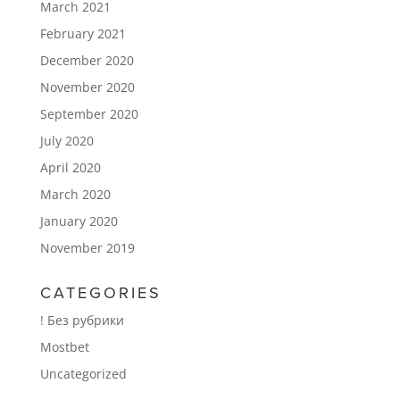
March 2021
February 2021
December 2020
November 2020
September 2020
July 2020
April 2020
March 2020
January 2020
November 2019
CATEGORIES
! Без рубрики
Mostbet
Uncategorized