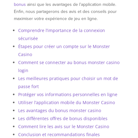
bonus
ainsi que les avantages de l’application mobile.
Enfin, nous partagerons des avis et des conseils pour
maximiser votre expérience de jeu en ligne.
Comprendre l’importance de la connexion
sécurisée
Étapes pour créer un compte sur le Monster
Casino
Comment se connecter au bonus monster casino
login
Les meilleures pratiques pour choisir un mot de
passe fort
Protéger vos informations personnelles en ligne
Utiliser l’application mobile du Monster Casino
Les avantages du bonus monster casino
Les différentes offres de bonus disponibles
Comment lire les avis sur le Monster Casino
Conclusion et recommandations finales